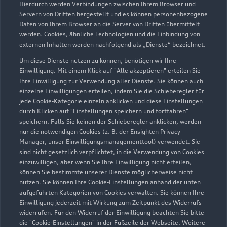
Hierdurch werden Verbindungen zwischen Ihrem Browser und
Servern von Dritten hergestellt und es können personenbezogene
Daten von Ihrem Browser an die Server von Dritten übermittelt
werden. Cookies, ähnliche Technologien und die Einbindung von
externen Inhalten werden nachfolgend als „Dienste“ bezeichnet.
Um diese Dienste nutzen zu können, benötigen wir Ihre
Einwilligung. Mit einem Klick auf "Alle akzeptieren" erteilen Sie
Ihre Einwilligung zur Verwendung aller Dienste. Sie können auch
Audi Pflegemitteltasche
einzelne Einwilligungen erteilen, indem Sie die Schieberegler für
jede Cookie-Kategorie einzeln anklicken und diese Einstellungen
Sommer
durch Klicken auf "Einstellungen speichern und fortfahren"
speichern. Falls Sie keinen der Schieberegler anklicken, werden
Damit Ihr Audi auch im Sommer glänzt: die
nur die notwendigen Cookies (z. B. der Ensighten Privacy
passende Pflege in einer Tasche.
Manager, unser Einwilligungsmanagementtool) verwendet. Sie
sind nicht gesetzlich verpflichtet, in die Verwendung von Cookies
Zur Audi Shopping World
einzuwilligen, aber wenn Sie Ihre Einwilligung nicht erteilen,
können Sie bestimmte unserer Dienste möglicherweise nicht
nutzen. Sie können Ihre Cookie-Einstellungen anhand der unten
aufgeführten Kategorien von Cookies verwalten. Sie können Ihre
Einwilligung jederzeit mit Wirkung zum Zeitpunkt des Widerrufs
widerrufen. Für den Widerruf der Einwilligung beachten Sie bitte
die "Cookie-Einstellungen" in der Fußzeile der Webseite. Weitere