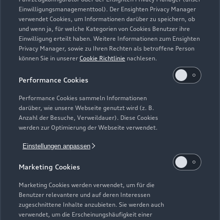
Einwilligungsmanagementtool). Der Ensighten Privacy Manager
Zurück nach oben
verwendet Cookies, um Informationen darüber zu speichern, ob
und wenn ja, für welche Kategorien von Cookies Benutzer ihre
Einwilligung erteilt haben. Weitere Informationen zum Ensighten
Modelle
Privacy Manager, sowie zu Ihren Rechten als betroffene Person
können Sie in unserer
Cookie Richtlinie
nachlesen.
Kaufen & leasen
Alle Modelle
Performance Cookies
Modelle vergleichen
Service & Zubehör
Performance Cookies sammeln Informationen
Neuwagensuche
darüber, wie unsere Webseite genutzt wird (z. B.
Elektromodelle
Anzahl der Besuche, Verweildauer). Diese Cookies
Gebrauchtwagensuche
Support
werden zur Optimierung der Webseite verwendet.
Saisonale Angebote
Plug-in-Hybride
Gebrauchtwagen
Einstellungen anpassen
Audi Services
Über Audi
Kundenservice
Finanzierung
Marketing Cookies
Garantie
Händlersuche
Aktionen & Angebote
Unternehmen
Marketing Cookies werden verwendet, um für die
Audi digital services
Benutzer relevantere und auf deren Interessen
Audi Code
Geschäftskunden
Karriere
zugeschnittene Inhalte anzubieten. Sie werden auch
myAudi
verwendet, um die Erscheinungshäufigkeit einer
Häufige Fragen (FAQ)