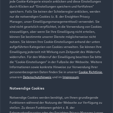
jede Cookie-Kategorie einzeln anklicken und diese Einstellungen
durch Klicken auf "Einstellungen speichern und fortfahren"
speichern. Falls Sie keinen der Schieberegler anklicken, werden
nur die notwendigen Cookies (z. B. der Ensighten Privacy
Öffnungszeiten
Manager, unser Einwilligungsmanagementtool) verwendet. Sie
sind nicht gesetzlich verpflichtet, in die Verwendung von Cookies
einzuwilligen, aber wenn Sie Ihre Einwilligung nicht erteilen,
können Sie bestimmte unserer Dienste möglicherweise nicht
Verkauf
nutzen. Sie können Ihre Cookie-Einstellungen anhand der unten
Geschlossen
,
öffnet am
Freitag 08:00
aufgeführten Kategorien von Cookies verwalten. Sie können Ihre
Einwilligung jederzeit mit Wirkung zum Zeitpunkt des Widerrufs
widerrufen. Für den Widerruf der Einwilligung beachten Sie bitte
Service
die "Cookie-Einstellungen" in der Fußzeile der Webseite. Weitere
Geschlossen
,
öffnet am
Freitag 07:30
Informationen sowie konkrete Hinweise zur Verwendung Ihrer
personenbezogenen Daten finden Sie in unserer
Cookie Richtlinie
,
unserem
Datenschutzhinweis
und im
Impressum
.
Teile- & Zubehörverkauf
Geschlossen
,
öffnet am
Freitag 08:00
Notwendige Cookies
Notwendige Cookies werden benötigt, um Ihnen grundlegende
Funktionen während der Nutzung der Webseite zur Verfügung zu
stellen. Zu diesen Funktionen gehört z. B. der
Fahrzeugkonfigurator oder der Ensighten Privacy Manager (unser