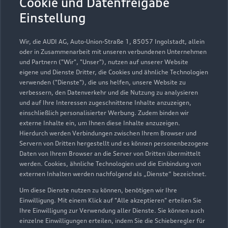
Cookie und Datenfreigabe
Einstellung
Wir, die AUDI AG, Auto-Union-Straße 1, 85057 Ingolstadt, allein
oder in Zusammenarbeit mit unseren verbundenen Unternehmen
und Partnern ("Wir", "Unser"), nutzen auf unserer Website
eigene und Dienste Dritter, die Cookies und ähnliche Technologien
verwenden ("Dienste"), die uns helfen, unsere Website zu
verbessern, den Datenverkehr und die Nutzung zu analysieren
und auf Ihre Interessen zugeschnittene Inhalte anzuzeigen,
einschließlich personalisierter Werbung. Zudem binden wir
externe Inhalte ein, um Ihnen diese Inhalte anzuzeigen.
Hierdurch werden Verbindungen zwischen Ihrem Browser und
Krefelder Straße 674
Servern von Dritten hergestellt und es können personenbezogene
41066 Mönchengladbach
Daten von Ihrem Browser an die Server von Dritten übermittelt
werden. Cookies, ähnliche Technologien und die Einbindung von
02161 475950
externen Inhalten werden nachfolgend als „Dienste“ bezeichnet.
Um diese Dienste nutzen zu können, benötigen wir Ihre
info@jacobs-moenchengladbach.de
Einwilligung. Mit einem Klick auf "Alle akzeptieren" erteilen Sie
Ihre Einwilligung zur Verwendung aller Dienste. Sie können auch
einzelne Einwilligungen erteilen, indem Sie die Schieberegler für
Kontaktdaten herunterladen